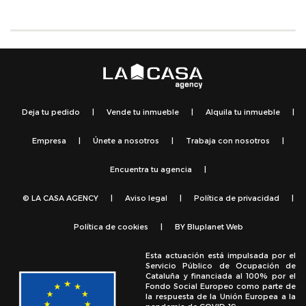
Deja tu pedido
|
Vende tu inmueble
|
Alquila tu inmueble
|
Empresa
|
Únete a nosotros
|
Trabaja con nosotros
|
Encuentra tu agencia
|
© LA CASA AGENCY
|
Aviso legal
|
Política de privacidad
|
Política de cookies
|
BY
Bluplanet Web
Esta actuación está impulsada por el
Servicio Público de Ocupación de
Cataluña y financiada al 100% por el
Fondo Social Europeo como parte de
la respuesta de la Unión Europea a la