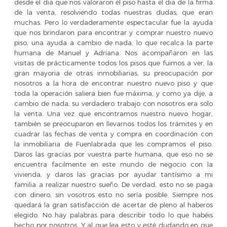
desde el dia que nos valoraron el piso hasta el dia de la firma
de la venta, resolviendo todas nuestras dudas, que eran
muchas. Pero lo verdaderamente espectacular fue la ayuda
que nos brindaron para encontrar y comprar nuestro nuevo
piso, una ayuda a cambio de nada, lo que recalca la parte
humana de Manuel y Adriana. Nos acompañaron en las
visitas de prácticamente todos los pisos que fuimos a ver, la
gran mayoria de otras inmobiliarias, su preocupación por
nosotros a la hora de encontrar nuestro nuevo piso y que
toda la operación saliera bien fue máxima, y como ya dije, a
cambio de nada, su verdadero trabajo con nosotros era solo
la venta. Una vez que encontramos nuestro nuevo hogar,
también se preocuparon en llevarnos todos los trámites y en
cuadrar las fechas de venta y compra en coordinación con
la inmobiliaria de Fuenlabrada que les compramos el piso.
Daros las gracias por vuestra parte humana, que eso no se
encuentra facilmente en este mundo de negocio con la
vivienda, y daros las gracias por ayudar tantísimo a mi
familia a realizar nuestro sueño. De verdad, esto no se paga
con dinero, sin vosotros esto no sería posible. Siempre nos
quedará la gran satisfacción de acertar de pleno al haberos
elegido. No hay palabras para describir todo lo que habéis
hecho por nosotros. Y al que lea esto y esté dudando en que