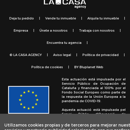
Deja tu pedido
|
Vende tu inmueble
|
Alquila tu inmueble
|
Empresa
|
Únete a nosotros
|
Trabaja con nosotros
|
Encuentra tu agencia
|
© LA CASA AGENCY
|
Aviso legal
|
Política de privacidad
|
Política de cookies
|
BY
Bluplanet Web
Esta actuación está impulsada por el
Servicio Público de Ocupación de
Cataluña y financiada al 100% por el
Fondo Social Europeo como parte de
la respuesta de la Unión Europea a la
pandemia de COVID-19.
Aquesta actuació està impulsada pel
Servei Públic d'Ocupació de
Catalunya i finançada al 100% pel
Fons Social Europeu com a part de la
Utilizamos cookies propias y de terceros para mejorar nues
resposta de la Unió Europea a la