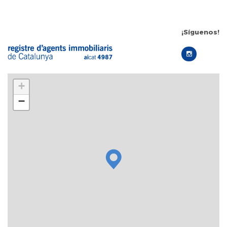
¡Síguenos!
+
−