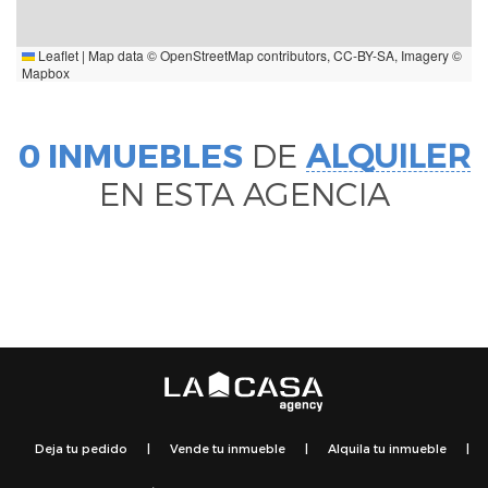
Leaflet
|
Map data ©
OpenStreetMap
contributors,
CC-BY-SA
, Imagery ©
Mapbox
0 INMUEBLES
DE
ALQUILER
EN ESTA AGENCIA
Deja tu pedido
|
Vende tu inmueble
|
Alquila tu inmueble
|