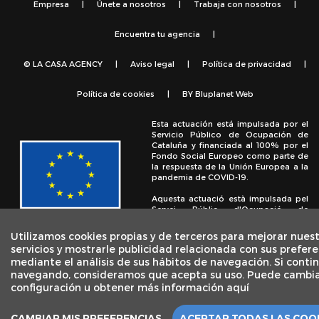
Empresa
|
Únete a nosotros
|
Trabaja con nosotros
|
Encuentra tu agencia
|
© LA CASA AGENCY
|
Aviso legal
|
Política de privacidad
|
Política de cookies
|
BY
Bluplanet Web
Esta actuación está impulsada por el
Servicio Público de Ocupación de
Cataluña y financiada al 100% por el
Fondo Social Europeo como parte de
la respuesta de la Unión Europea a la
pandemia de COVID-19.
Aquesta actuació està impulsada pel
Servei Públic d'Ocupació de
Catalunya i finançada al 100% pel
Fons Social Europeu com a part de la
Utilizamos cookies propias y de terceros para mejorar nues
resposta de la Unió Europea a la
servicios y mostrarle publicidad relacionada con sus prefere
pandèmia de COVID-19.
mediante el análisis de sus hábitos de navegación. Si conti
navegando, consideramos que acepta su uso. Puede cambia
configuración u obtener más información aquí
CAMBIAR MIS PREFERENCIAS
ACEPTAR TODAS LAS COO