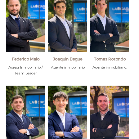
Federico Maio
Joaquin Begue
Tomas Rotondo
Asesor Inmobiliario /
Agente inmobiliario
Agente inmobiliario.
Team Leader