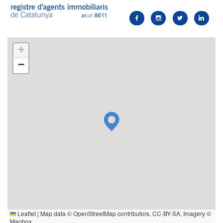
+
−
Leaflet
|
Map data ©
OpenStreetMap
contributors,
CC-BY-SA
, Imagery ©
Mapbox