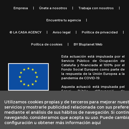
Empresa
|
Únete a nosotros
|
Trabaja con nosotros
|
Encuentra tu agencia
|
© LA CASA AGENCY
|
Aviso legal
|
Política de privacidad
|
Política de cookies
|
BY
Bluplanet Web
Esta actuación está impulsada por el
Servicio Público de Ocupación de
Cataluña y financiada al 100% por el
Fondo Social Europeo como parte de
la respuesta de la Unión Europea a la
pandemia de COVID-19.
Aquesta actuació està impulsada pel
Servei Públic d'Ocupació de
Catalunya i finançada al 100% pel
Fons Social Europeu com a part de la
Utilizamos cookies propias y de terceros para mejorar nues
resposta de la Unió Europea a la
servicios y mostrarle publicidad relacionada con sus prefere
pandèmia de COVID-19.
mediante el análisis de sus hábitos de navegación. Si conti
navegando, consideramos que acepta su uso. Puede cambia
configuración u obtener más información aquí