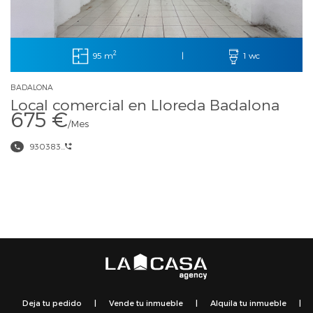
2
95 m
|
1 wc
BADALONA
Local comercial en Lloreda Badalona
675 €
/Mes
930383...
Deja tu pedido
|
Vende tu inmueble
|
Alquila tu inmueble
|