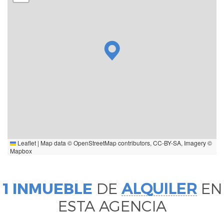
Leaflet
|
Map data ©
OpenStreetMap
contributors,
CC-BY-SA
, Imagery ©
Mapbox
1 INMUEBLE
DE
ALQUILER
EN
ESTA AGENCIA