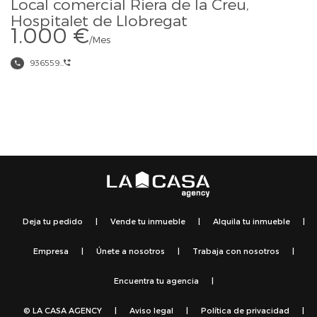
Local comercial Riera de la Creu,
Hospitalet de Llobregat
1.000 €
/Mes
936559...
Deja tu pedido
|
Vende tu inmueble
|
Alquila tu inmueble
|
Empresa
|
Únete a nosotros
|
Trabaja con nosotros
|
Encuentra tu agencia
|
© LA CASA AGENCY
|
Aviso legal
|
Política de privacidad
|