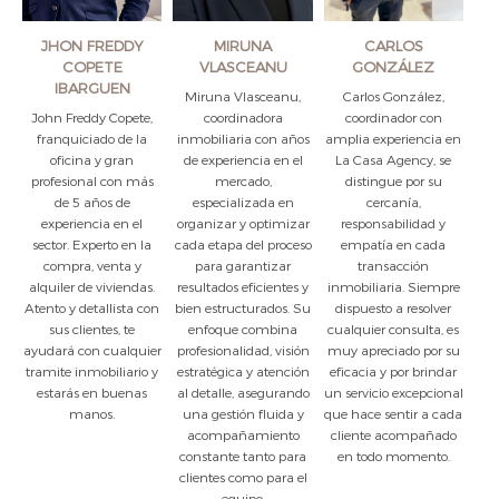
JHON FREDDY
MIRUNA
CARLOS
COPETE
VLASCEANU
GONZÁLEZ
IBARGUEN
Miruna Vlasceanu,
Carlos González,
John Freddy Copete,
coordinadora
coordinador con
franquiciado de la
inmobiliaria con años
amplia experiencia en
oficina y gran
de experiencia en el
La Casa Agency, se
profesional con más
mercado,
distingue por su
de 5 años de
especializada en
cercanía,
experiencia en el
organizar y optimizar
responsabilidad y
sector. Experto en la
cada etapa del proceso
empatía en cada
compra, venta y
para garantizar
transacción
alquiler de viviendas.
resultados eficientes y
inmobiliaria. Siempre
Atento y detallista con
bien estructurados. Su
dispuesto a resolver
sus clientes, te
enfoque combina
cualquier consulta, es
ayudará con cualquier
profesionalidad, visión
muy apreciado por su
tramite inmobiliario y
estratégica y atención
eficacia y por brindar
estarás en buenas
al detalle, asegurando
un servicio excepcional
manos.
una gestión fluida y
que hace sentir a cada
acompañamiento
cliente acompañado
constante tanto para
en todo momento.
clientes como para el
equipo.