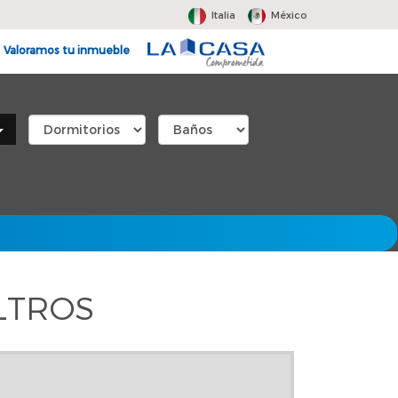
Italia
México
Valoramos tu inmueble
LTROS