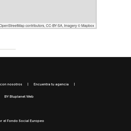
OpenStreetMap
contributors,
CC-BY-SA
, Imagery ©
Mapbox
 con nosotros
|
Encuentra tu agencia
|
BY
Bluplanet Web
or el Fondo Social Europeo