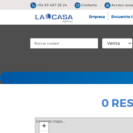
+34 93 487 28 24
Contacto
Acceso usua
Empresa
Encuentra t
0 RE
Cargando mapa...
+