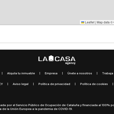
Leaflet
|
Map data ©
|
Alquila tu inmueble
|
Empresa
|
Únete a nosotros
|
Trabaja
CY
|
Aviso legal
|
Política de privacidad
|
Política de cookies
|
sada por el Servicio Público de Ocupación de Cataluña y financiada al 100% p
a de la Unión Europea a la pandemia de COVID-19.