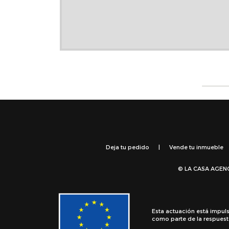
Deja tu pedido
|
Vende tu inmueble
© LA CASA AGEN
Esta actuación está impul
como parte de la respuest