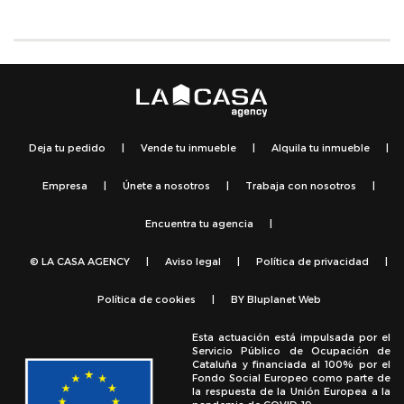
Deja tu pedido
|
Vende tu inmueble
|
Alquila tu inmueble
|
Empresa
|
Únete a nosotros
|
Trabaja con nosotros
|
Encuentra tu agencia
|
© LA CASA AGENCY
|
Aviso legal
|
Política de privacidad
|
Política de cookies
|
BY
Bluplanet Web
Esta actuación está impulsada por el
Servicio Público de Ocupación de
Cataluña y financiada al 100% por el
Fondo Social Europeo como parte de
la respuesta de la Unión Europea a la