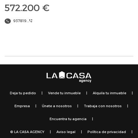
572.200 €
937819...
Deja tu pedido
|
Vende tu inmueble
|
Alquila tu inmueble
|
Empresa
|
Únete a nosotros
|
Trabaja con nosotros
|
Encuentra tu agencia
|
© LA CASA AGENCY
|
Aviso legal
|
Política de privacidad
|