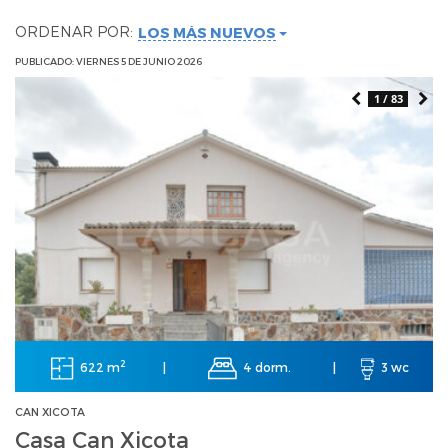
ORDENAR POR:
LOS MÁS NUEVOS
PUBLICADO: VIERNES 5 DE JUNIO 2026
1 / 83
2
622 m
4 dorm.
|
|
3 wc
CAN XICOTA
Casa Can Xicota