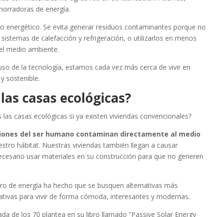
ahorradoras de energía.
asto energético. Se evita generar residuos contaminantes porque no
r sistemas de calefacción y refrigeración, o utilizarlos en menos
el medio ambiente.
 uso de la tecnología, estamos cada vez más cerca de vivir en
y sostenible.
 las casas ecológicas?
las casas ecológicas si ya existen viviendas convencionales?
iones del ser humano contaminan directamente al medio
stro hábitat. Nuestras viviendas también llegan a causar
ecesario usar materiales en su construcción para que no generen
rro de energía ha hecho que se busquen alternativas más
nativas para vivir de forma cómoda, interesantes y modernas.
ada de los 70 plantea en su libro llamado “Passive Solar Energy