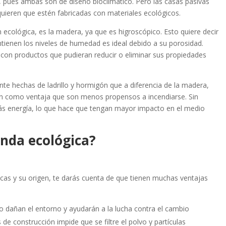
s, pues ambas son de diseño bioclimático. Pero las casas pasivas
quieren que estén fabricadas con materiales ecológicos.
 ecológica, es la madera, ya que es higroscópico. Esto quiere decir
ienen los niveles de humedad es ideal debido a su porosidad.
a con productos que pudieran reducir o eliminar sus propiedades
te hechas de ladrillo y hormigón que a diferencia de la madera,
n como ventaja que son menos propensos a incendiarse. Sin
ás energía, lo que hace que tengan mayor impacto en el medio
enda ecológica?
cas y su origen, te darás cuenta de que tienen muchas ventajas
o dañan el entorno y ayudarán a la lucha contra el cambio
 de construcción impide que se filtre el polvo y partículas