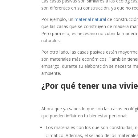
Las casas pasivas son similares a las ecológica
son diferentes en su construcción, ya que no re
Por ejemplo, un
material natural
de construcción
que las casas que se construyen de madera mant
Pero para ello, es necesario no cubrir la mader
naturales.
Por otro lado, las casas pasivas están mayormen
son materiales más económicos. También tiene
embargo, durante su elaboración se necesita m
ambiente.
¿Por qué tener una vivi
Ahora que ya sabes lo que son las casas ecológi
que pueden influir en tu bienestar personal:
Los materiales con los que son construidas, n
climático. Además, el sellado de los materiales