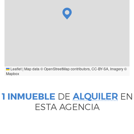
Leaflet
|
Map data ©
OpenStreetMap
contributors,
CC-BY-SA
, Imagery ©
Mapbox
1 INMUEBLE
DE
ALQUILER
EN
ESTA AGENCIA