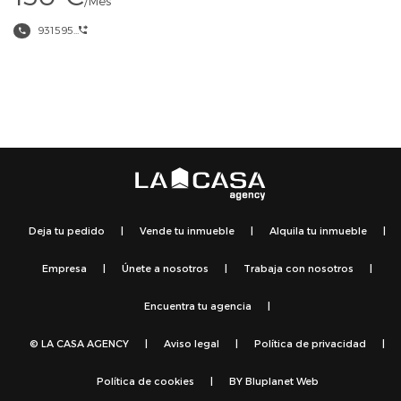
/Mes
931595...
Deja tu pedido
|
Vende tu inmueble
|
Alquila tu inmueble
|
Empresa
|
Únete a nosotros
|
Trabaja con nosotros
|
Encuentra tu agencia
|
© LA CASA AGENCY
|
Aviso legal
|
Política de privacidad
|
Política de cookies
|
BY
Bluplanet Web