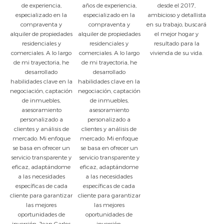
de experiencia,
años de experiencia,
desde el 2017,
especializado en la
especializado en la
ambicioso y detallista
compraventa y
compraventa y
en su trabajo, buscará
alquiler de propiedades
alquiler de propiedades
el mejor hogar y
residenciales y
residenciales y
resultado para la
comerciales. A lo largo
comerciales. A lo largo
vivienda de su vida.
de mi trayectoria, he
de mi trayectoria, he
desarrollado
desarrollado
habilidades clave en la
habilidades clave en la
negociación, captación
negociación, captación
de inmuebles,
de inmuebles,
asesoramiento
asesoramiento
personalizado a
personalizado a
clientes y análisis de
clientes y análisis de
mercado. Mi enfoque
mercado. Mi enfoque
se basa en ofrecer un
se basa en ofrecer un
servicio transparente y
servicio transparente y
eficaz, adaptándome
eficaz, adaptándome
a las necesidades
a las necesidades
específicas de cada
específicas de cada
cliente para garantizar
cliente para garantizar
las mejores
las mejores
oportunidades de
oportunidades de
inversión. Jean Carlos
inversión.