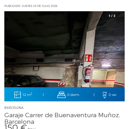
PUBLICADO: JUEVES 23 DE JULIO 2026
1 / 3
2
12 m
0 dorm.
|
|
0 wc
BARCELONA
Garaje Carrer de Buenaventura Muñoz,
Barcelona
150 €