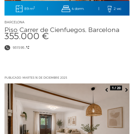
2
89 m
4 dorm.
|
|
2 wc
BARCELONA
Piso Carrer de Cienfuegos, Barcelona
355.000 €
931595...
PUBLICADO: MARTES 16 DE DICIEMBRE 2025
1 / 20