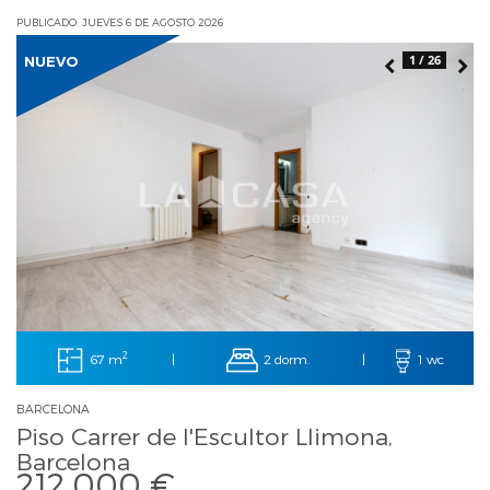
PUBLICADO: JUEVES 6 DE AGOSTO 2026
1 / 26
NUEVO
2
67 m
2 dorm.
|
|
1 wc
BARCELONA
Piso Carrer de l'Escultor Llimona,
Barcelona
212.000 €