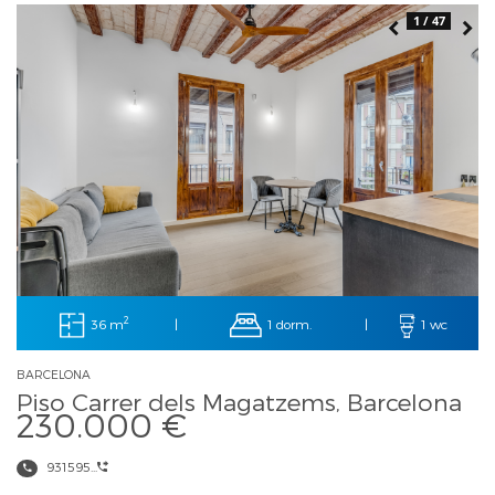
1 / 47
2
36 m
1 dorm.
|
|
1 wc
BARCELONA
Piso Carrer dels Magatzems, Barcelona
230.000 €
931595...