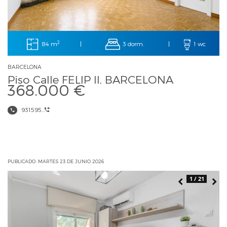
2
84 m
3 dorm.
|
|
1 wc
BARCELONA
Piso Calle FELIP II, BARCELONA
368.000 €
931595...
PUBLICADO: MARTES 23 DE JUNIO 2026
1 / 21