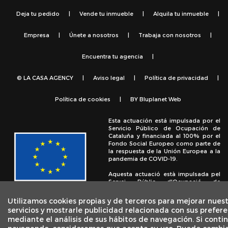
Deja tu pedido
|
Vende tu inmueble
|
Alquila tu inmueble
|
Empresa
|
Únete a nosotros
|
Trabaja con nosotros
|
Encuentra tu agencia
|
© LA CASA AGENCY
|
Aviso legal
|
Política de privacidad
|
Política de cookies
|
BY
Bluplanet Web
Esta actuación está impulsada por el
Servicio Público de Ocupación de
Cataluña y financiada al 100% por el
Fondo Social Europeo como parte de
la respuesta de la Unión Europea a la
pandemia de COVID-19.
Aquesta actuació està impulsada pel
Servei Públic d'Ocupació de
Catalunya i finançada al 100% pel
Fons Social Europeu com a part de la
Utilizamos cookies propias y de terceros para mejorar nues
resposta de la Unió Europea a la
servicios y mostrarle publicidad relacionada con sus prefere
pandèmia de COVID-19.
mediante el análisis de sus hábitos de navegación. Si conti