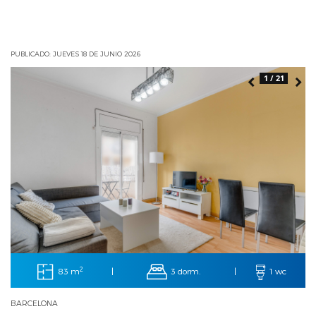
PUBLICADO: JUEVES 18 DE JUNIO 2026
1 / 21
2
83 m
3 dorm.
|
|
1 wc
BARCELONA