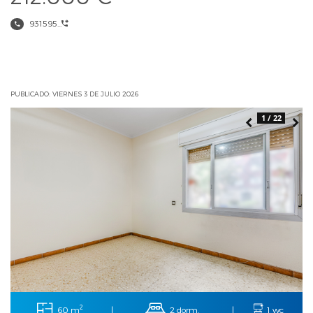
931595...
PUBLICADO: VIERNES 3 DE JULIO 2026
1 / 22
2
60 m
2 dorm.
|
|
1 wc