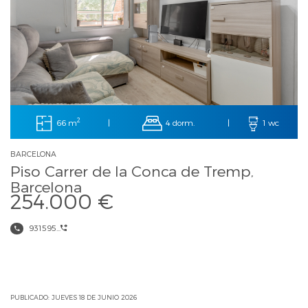
2
66 m
4 dorm.
|
|
1 wc
BARCELONA
Piso Carrer de la Conca de Tremp,
Barcelona
254.000 €
931595...
PUBLICADO: JUEVES 18 DE JUNIO 2026