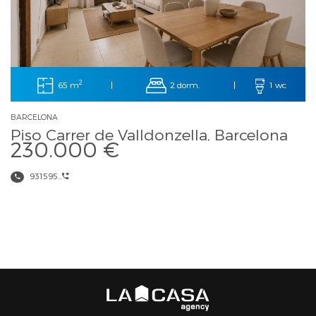
2
65 m
2 dorm.
|
|
1 wc
BARCELONA
Piso Carrer de Valldonzella, Barcelona
230.000 €
931595...