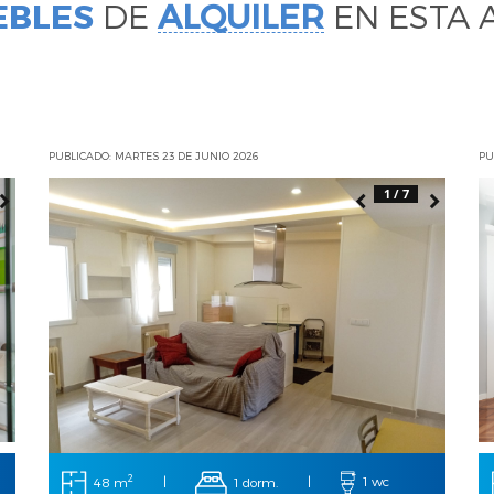
EBLES
DE
ALQUILER
EN ESTA 
PUBLICADO: MARTES 23 DE JUNIO 2026
PU
1 / 7
2
48 m
|
1 dorm.
|
1 wc