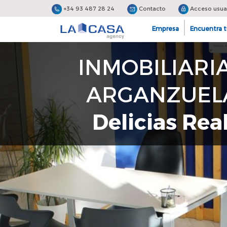
+34 93 487 28 24
Contacto
Acceso usua
Empresa
Encuentra t
INMOBILIARI
ARGANZUELA
Delicias Real