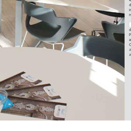
d
i
n
d
P
a
i
i