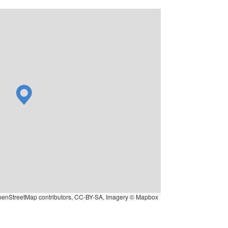
penStreetMap
contributors,
CC-BY-SA
, Imagery ©
Mapbox