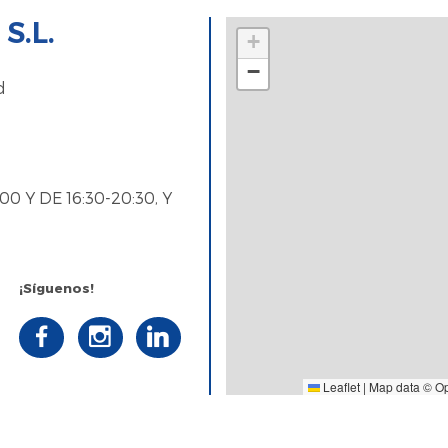
S.L.
+
−
d
0 Y DE 16:30-20:30, Y
¡Síguenos!
Leaflet
|
Map data ©
O