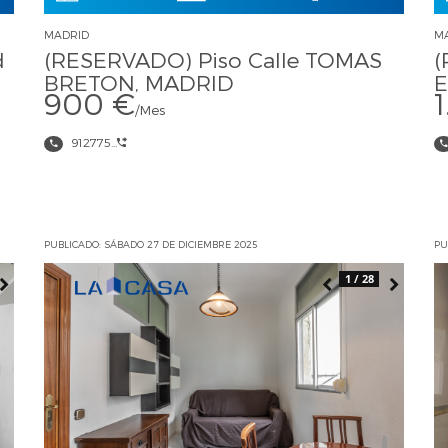
MADRID
M
d
(RESERVADO) Piso Calle TOMAS
(
BRETON, MADRID
E
900 €
/Mes
912775...
PUBLICADO: SÁBADO 27 DE DICIEMBRE 2025
PU
1 / 28