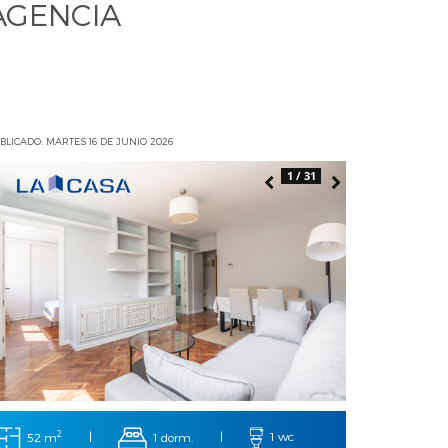
AGENCIA
BLICADO: MARTES 16 DE JUNIO 2026
1 / 31
2
52 m
|
1 dorm.
|
1 wc