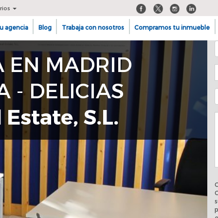
rios
u agencia
Blog
Trabaja con nosotros
Compramos tu inmueble
A EN MADRID
 - DELICIAS
 Estate, S.L.
C
C
s
p
e