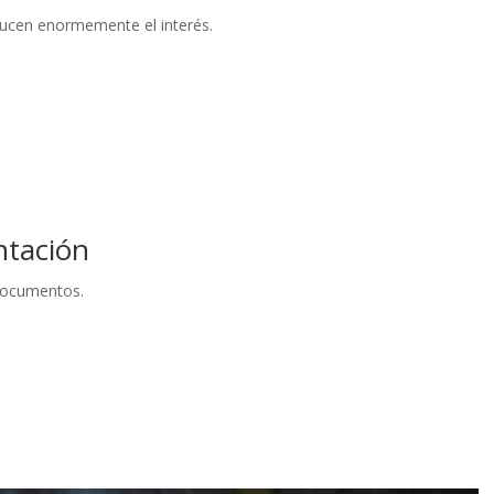
ducen enormemente el interés.
ntación
documentos.