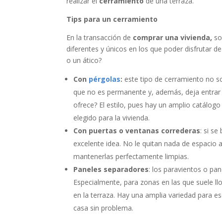
realizar el
cerramiento
de una terraza.
Tips
para un cerramiento
En la transacción de
comprar una vivienda,
so
diferentes y únicos en los que poder disfrutar d
o un ático?
Con
pérgolas
:
este tipo de cerramiento no so
que no es permanente y, además, deja entrar 
ofrece? El estilo, pues hay un amplio catálogo
elegido para la vivienda.
Con puertas o ventanas correderas
: si s
excelente idea. No le quitan nada de espacio 
mantenerlas perfectamente limpias.
Paneles separadores
: los paravientos o pa
Especialmente, para zonas en las que suele l
en la terraza. Hay una amplia variedad para es
casa sin problema.