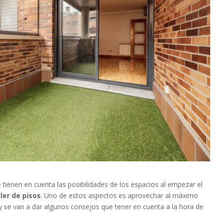
 tienen en cuenta las posibilidades de los espacios al empezar el
iler de pisos
. Uno de estos aspectos es aprovechar al máximo
oy se van a dar algunos consejos que tener en cuenta a la hora de