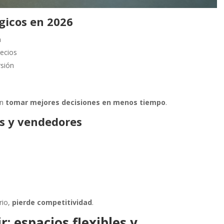
gicos en 2026
a
recios
rsión
en
tomar mejores decisiones en menos tiempo
.
s y vendedores
rio,
pierde competitividad
.
: espacios flexibles y