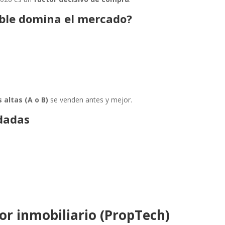
ible domina el mercado?
s
 altas (A o B)
se venden antes y mejor.
dadas
tor inmobiliario (PropTech)