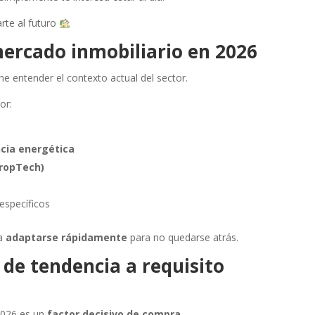
rte al futuro
ercado inmobiliario en 2026
e entender el contexto actual del sector.
or:
encia energética
PropTech)
específicos
 a
adaptarse rápidamente
para no quedarse atrás.
: de tendencia a requisito
 2026 es un
factor decisivo de compra
.