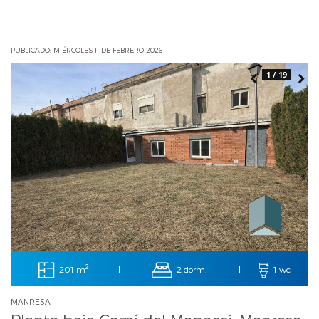
PUBLICADO: MIÉRCOLES 11 DE FEBRERO 2026
1 / 19
2
201 m
2 dorm.
|
|
1 wc
MANRESA
Planta baja Camí del Magnesi, Manresa