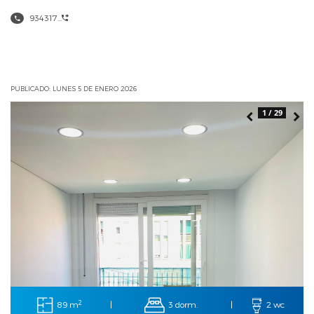
934317...
PUBLICADO: LUNES 5 DE ENERO 2026
1 / 29
2
89 m
3 dorm.
|
|
2 wc