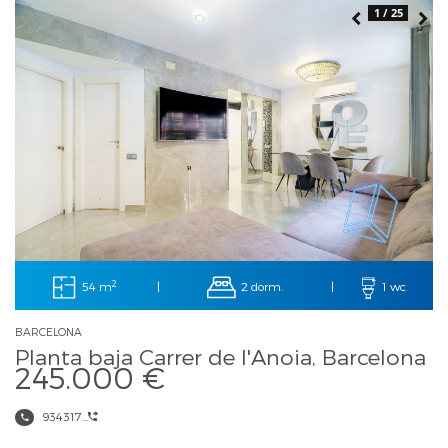
1 / 25
2
54 m
2 dorm.
|
|
1 wc
BARCELONA
Planta baja Carrer de l'Anoia, Barcelona
245.000 €
934317...