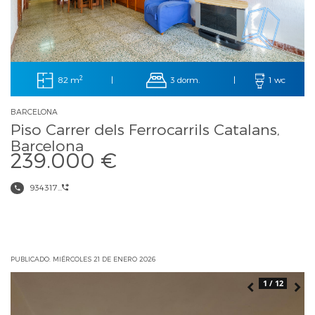
2
82 m
3 dorm.
|
|
1 wc
BARCELONA
Piso Carrer dels Ferrocarrils Catalans,
Barcelona
239.000 €
934317...
PUBLICADO: MIÉRCOLES 21 DE ENERO 2026
1 / 12