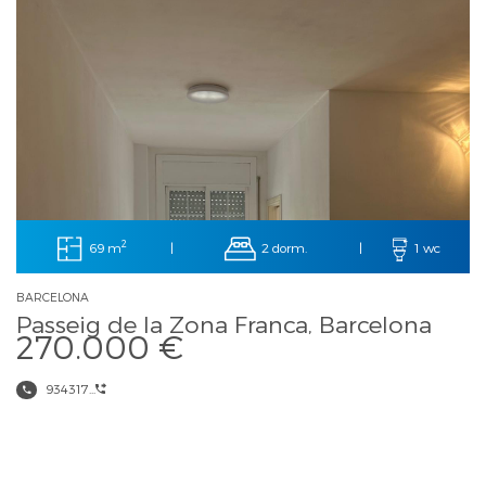
2
69 m
2 dorm.
|
|
1 wc
BARCELONA
Passeig de la Zona Franca, Barcelona
270.000 €
934317...