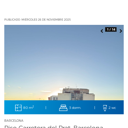
PUBLICADO: MIÉRCOLES 26 DE NOVIEMBRE 2025
1 / 14
2
80 m
3 dorm.
|
|
2 wc
BARCELONA
Piso Carretera del Prat, Barcelona