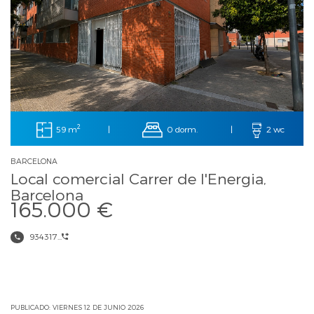
2
59 m
0 dorm.
|
|
2 wc
BARCELONA
Local comercial Carrer de l'Energia,
Barcelona
165.000 €
934317...
PUBLICADO: VIERNES 12 DE JUNIO 2026