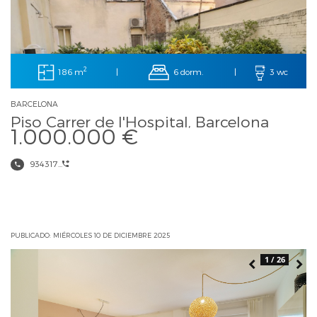
2
186 m
6 dorm.
|
|
3 wc
BARCELONA
Piso Carrer de l'Hospital, Barcelona
1.000.000 €
934317...
PUBLICADO: MIÉRCOLES 10 DE DICIEMBRE 2025
1 / 26