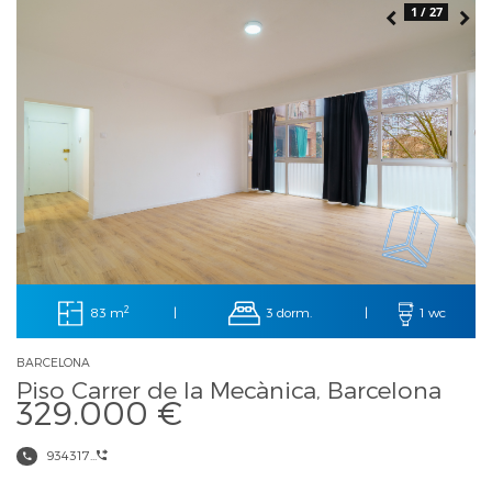
1 / 27
2
83 m
3 dorm.
|
|
1 wc
BARCELONA
Piso Carrer de la Mecànica, Barcelona
329.000 €
934317...