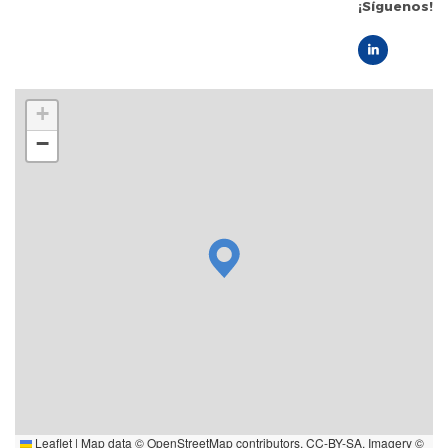
¡Síguenos!
+
−
Leaflet
|
Map data ©
OpenStreetMap
contributors,
CC-BY-SA
, Imagery ©