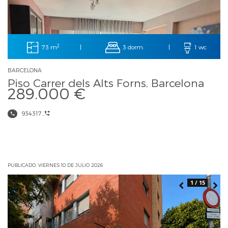
2
73 m
3 dorm.
|
|
1 wc
BARCELONA
Piso Carrer dels Alts Forns, Barcelona
289.000 €
934317...
PUBLICADO: VIERNES 10 DE JULIO 2026
1 / 15