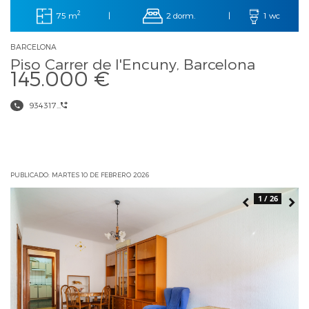
2
75 m
2 dorm.
|
|
1 wc
BARCELONA
Piso Carrer de l'Encuny, Barcelona
145.000 €
934317...
PUBLICADO: MARTES 10 DE FEBRERO 2026
1 / 26