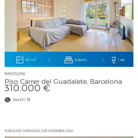
2
82 m
2 dorm.
|
|
1 wc
BARCELONA
Piso Carrer del Guadalete, Barcelona
310.000 €
934317...
PUBLICADO: MIÉRCOLES 3 DE DICIEMBRE 2025