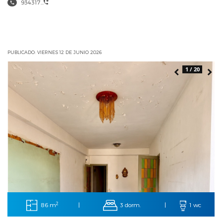
934317...
PUBLICADO: VIERNES 12 DE JUNIO 2026
1 / 20
2
86 m
3 dorm.
|
|
1 wc