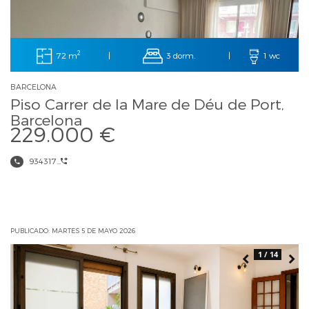
2
72 m
3 dorm.
|
|
1 wc
BARCELONA
Piso Carrer de la Mare de Déu de Port,
Barcelona
229.000 €
934317...
PUBLICADO: MARTES 5 DE MAYO 2026
1 / 14