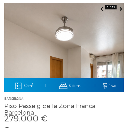
1 / 12
2
69 m
3 dorm.
|
|
1 wc
BARCELONA
Piso Passeig de la Zona Franca,
Barcelona
279.000 €