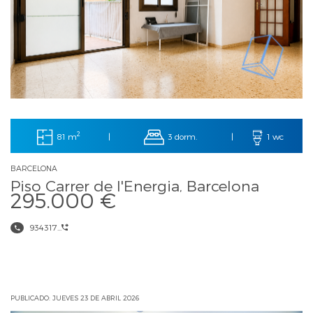
2
81 m
3 dorm.
|
|
1 wc
BARCELONA
Piso Carrer de l'Energia, Barcelona
295.000 €
934317...
PUBLICADO: JUEVES 23 DE ABRIL 2026