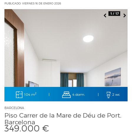
PUBLICADO: VIERNES 16 DE ENERO 2026
1 / 17
2
104 m
4 dorm.
|
|
2 wc
BARCELONA
Piso Carrer de la Mare de Déu de Port,
Barcelona
349.000 €