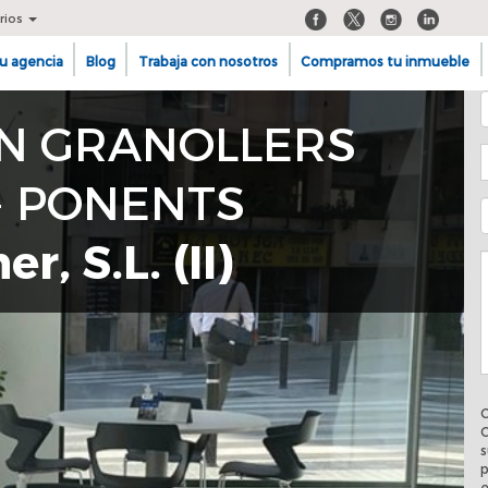
rios
u agencia
Blog
Trabaja con nosotros
Compramos tu inmueble
EN GRANOLLERS
 - PONENTS
, S.L. (II)
C
C
s
p
e