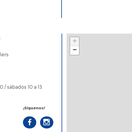
)
+
−
lers
20 / sábados 10 a 13
¡Síguenos!