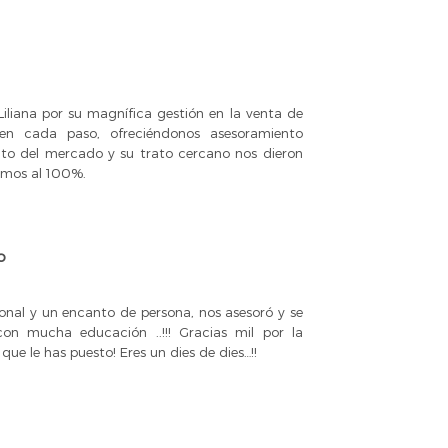
liana por su magnífica gestión en la venta de
en cada paso, ofreciéndonos asesoramiento
nto del mercado y su trato cercano nos dieron
mos al 100%.
o
ional y un encanto de persona, nos asesoró y se
con mucha educación ..!!! Gracias mil por la
que le has puesto! Eres un dies de dies…!!