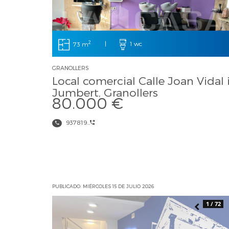
2
73 m
|
1 wc
GRANOLLERS
Local comercial Calle Joan Vidal 
Jumbert, Granollers
80.000 €
937819...
PUBLICADO: MIÉRCOLES 15 DE JULIO 2026
1 / 72