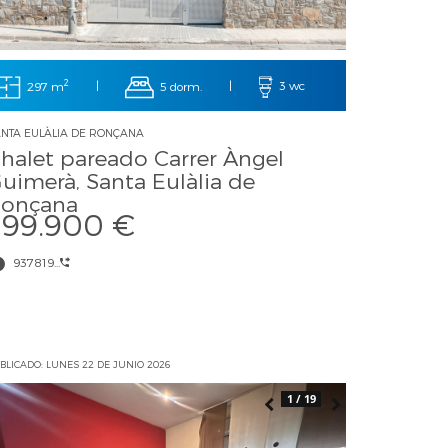
2
297 m
|
5 dorm.
|
3 wc
NTA EULÀLIA DE RONÇANA
halet pareado Carrer Àngel
uimerà, Santa Eulàlia de
onçana
399.900 €
937819...
BLICADO: LUNES 22 DE JUNIO 2026
1 / 19