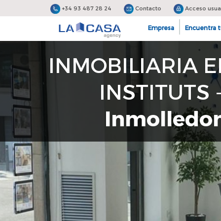
+34 93 487 28 24
Contacto
Acceso usua
Empresa
Encuentra t
INMOBILIARIA 
INSTITUTS
Inmolledoner