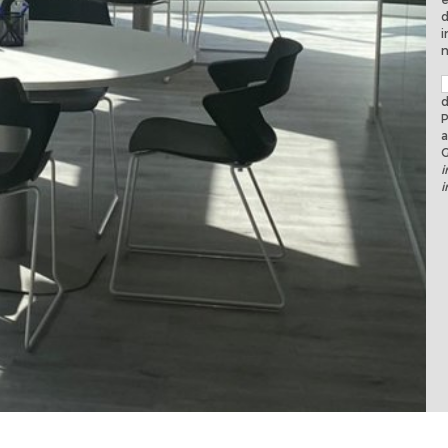
d
i
n
d
P
a
i
i