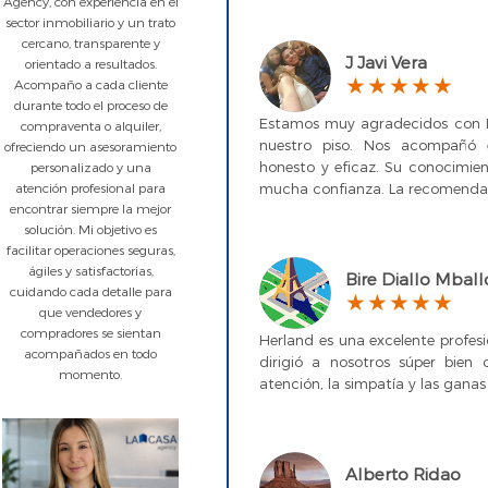
Agency, con experiencia en el
sector inmobiliario y un trato
cercano, transparente y
J Javi Vera
orientado a resultados.
Acompaño a cada cliente
durante todo el proceso de
Estamos muy agradecidos con Li
compraventa o alquiler,
nuestro piso. Nos acompañó 
ofreciendo un asesoramiento
honesto y eficaz. Su conocimie
personalizado y una
atención profesional para
mucha confianza. La recomenda
encontrar siempre la mejor
solución. Mi objetivo es
facilitar operaciones seguras,
ágiles y satisfactorias,
Bire Diallo Mball
cuidando cada detalle para
que vendedores y
compradores se sientan
Herland es una excelente profes
acompañados en todo
dirigió a nosotros súper bien 
momento.
atención, la simpatía y las ganas 
Alberto Ridao