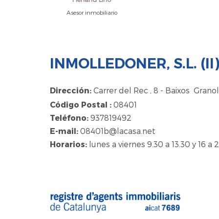
Asesor inmobiliario
INMOLLEDONER, S.L. (II
Dirección:
Carrer del Rec , 8 - Baixos Granol
Código Postal :
08401
Teléfono:
937819492
E-mail:
08401b@lacasa.net
Horarios:
lunes a viernes 9.30 a 13.30 y 16 a 