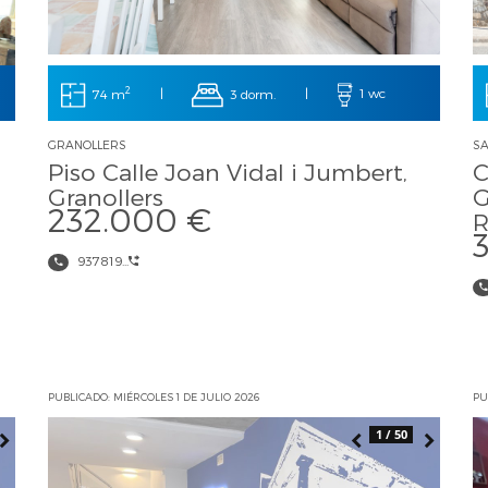
2
74 m
|
3 dorm.
|
1 wc
GRANOLLERS
SA
i
Piso Calle Joan Vidal i Jumbert,
C
Granollers
G
232.000 €
R
937819...
PUBLICADO: MIÉRCOLES 1 DE JULIO 2026
PU
1 / 50